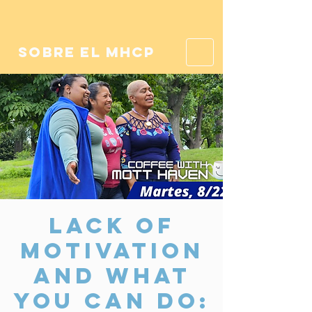
sobre el mhcp
Lack of
motivation
and what
you can do: