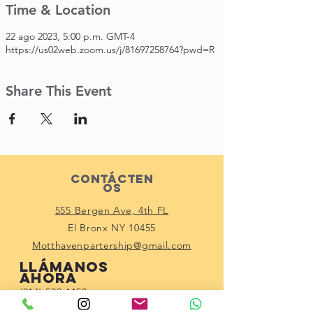
Time & Location
22 ago 2023, 5:00 p.m. GMT-4
https://us02web.zoom.us/j/81697258764?pwd=R
Share This Event
Contácten
os
555 Bergen Ave, 4th FL
El Bronx NY 10455
Motthavenpartership@gmail.com
Llámanos
ahora
(914) 529-1150