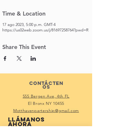
Time & Location
17 ago 2023, 5:00 p.m. GMT-4
https://us02web.zoom.us/j/81697258764?pwd=R
Share This Event
Contácten
os
555 Bergen Ave, 4th FL
El Bronx NY 10455
Motthavenpartership@gmail.com
Llámanos
ahora