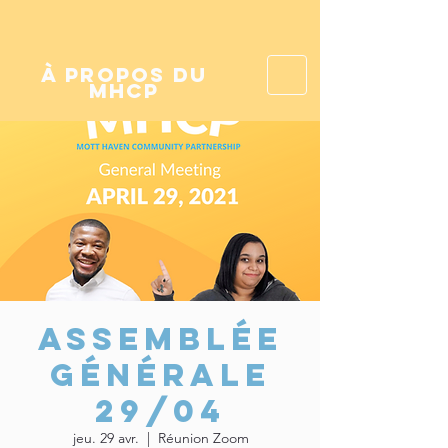
à propos du
mhcp
Assemblée
Générale
29/04
jeu. 29 avr.
  |  
Réunion Zoom