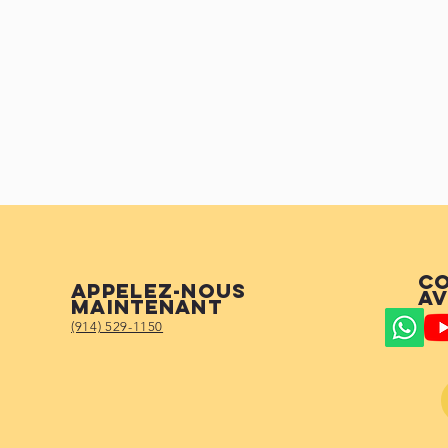
Co
Appelez-nous
av
maintenant
(914) 529-1150