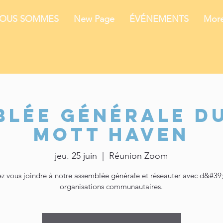
NOUS SOMMES
New Page
ÉVÉNEMENTS
Mor
blée générale du
Mott Haven
jeu. 25 juin
  |  
Réunion Zoom
ez vous joindre à notre assemblée générale et réseauter avec d&#39
organisations communautaires.