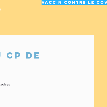
Vaccin contre le cov
e
 CP de
;autres