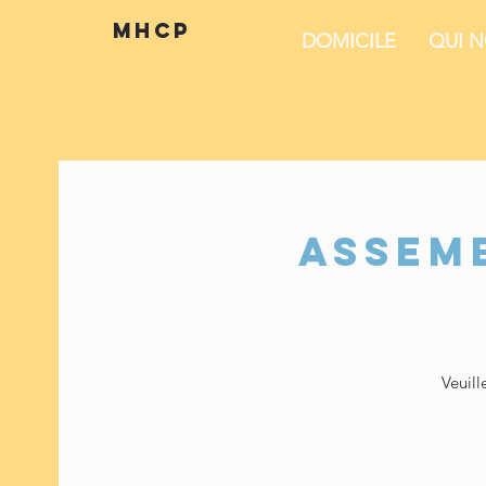
mhcp
DOMICILE
QUI 
Assem
Veuill