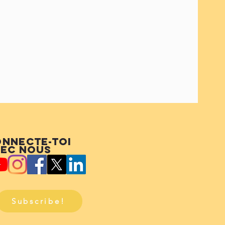
nnecte-toi
ec nous
Subscribe!