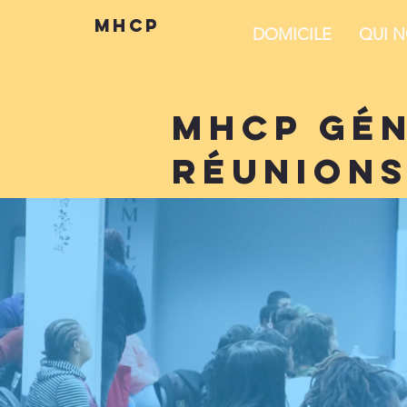
mhcp
DOMICILE
QUI 
mhcp gé
réunion