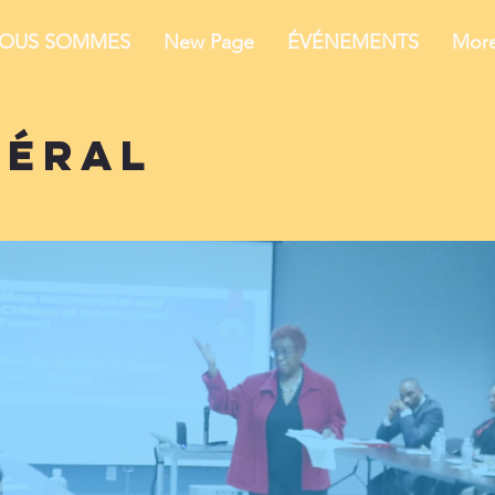
NOUS SOMMES
New Page
ÉVÉNEMENTS
Mor
néral
s