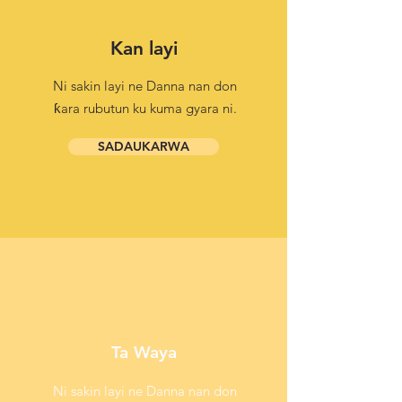
Kan layi
Ni sakin layi ne Danna nan don
ƙara rubutun ku kuma gyara ni.
SADAUKARWA
Ta Waya
Ni sakin layi ne Danna nan don