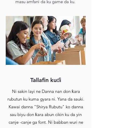
masu amfani da ku game da ku.
Tallafin kuɗi
Ni sakin layi ne Danna nan don ƙara
rubutun ku kuma gyara ni. Yana da sauki.
Kawai danna "Shirya Rubutu" ko danna
sau biyu don ƙara abun cikin ku da yin
canje -canje ga font. Ni babban wuri ne