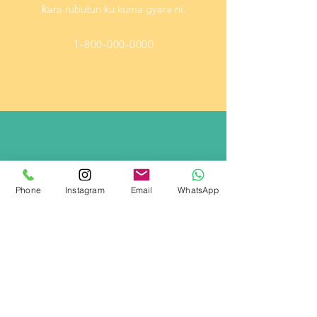
ƙara rubutun ku kuma gyara ni.
1-800-000-0000
Phone
Instagram
Email
WhatsApp
Ta Email
Ni sakin layi ne Danna nan don
ƙara rubutun ku kuma gyara ni.
info@mysite.com