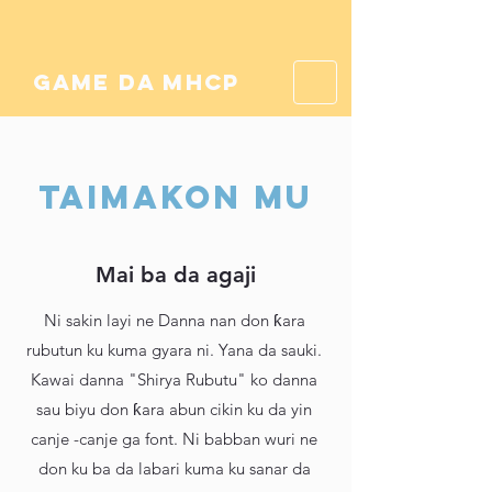
game da mhcp
TAIMAKON MU
Mai ba da agaji
Ni sakin layi ne Danna nan don ƙara
rubutun ku kuma gyara ni. Yana da sauki.
Kawai danna "Shirya Rubutu" ko danna
sau biyu don ƙara abun cikin ku da yin
canje -canje ga font. Ni babban wuri ne
don ku ba da labari kuma ku sanar da