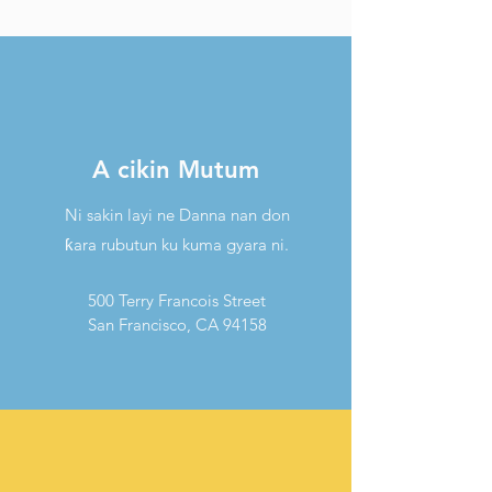
A cikin Mutum
Ni sakin layi ne Danna nan don
ƙara rubutun ku kuma gyara ni.
500 Terry Francois Street
San Francisco, CA 94158