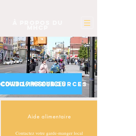
à propos du
mhcp
covid-19ressources
Aide alimentaire
Contactez votre garde-manger local