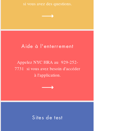
si vous avez des questions.
Aide à l'enterrement
Appelez NYC HRA au
929-252-
7731
si vous avez besoin d'accéder
à l'application.
Sites de test