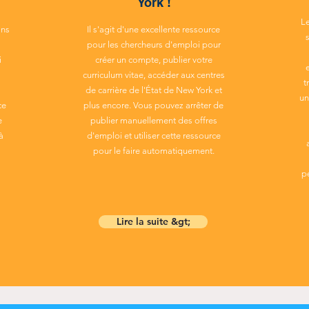
York !
L
ans
Il s'agit d'une excellente ressource
pour les chercheurs d'emploi pour
i
créer un compte, publier votre
curriculum vitae, accéder aux centres
t
de carrière de l'État de New York et
un
ce
plus encore. Vous pouvez arrêter de
e
publier manuellement des offres
à
d'emploi et utiliser cette ressource
pour le faire automatiquement.
p
Lire la suite &gt;