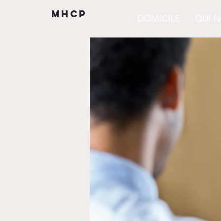
mhcp
DOMICILE
QUI 