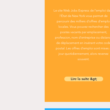
Le site Web Jobs Express de l'emploi d
l'État de New York vous permet de
parcourir des milliers d'offres d'emplo
locales. Vous pouvez rechercher des
postes vacants par emplacement,
profession, nom d'entreprise ou distan
de déplacement en insérant votre cod
postal. Les offres d'emploi sont mises 
jour quotidiennement, alors revenez
souvent.
Lire la suite &gt;