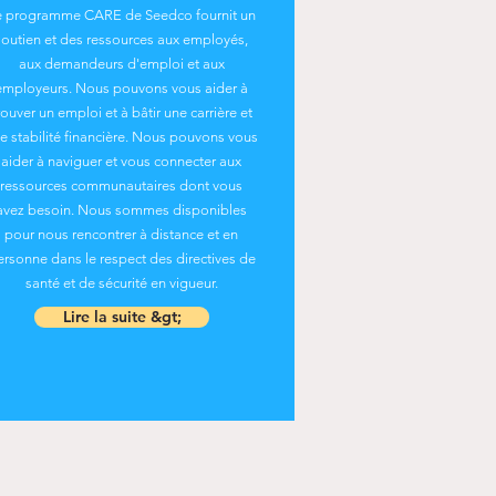
e programme CARE de Seedco fournit un
soutien et des ressources aux employés,
aux demandeurs d'emploi et aux
employeurs. Nous pouvons vous aider à
rouver un emploi et à bâtir une carrière et
e stabilité financière. Nous pouvons vous
aider à naviguer et vous connecter aux
ressources communautaires dont vous
avez besoin. Nous sommes disponibles
pour nous rencontrer à distance et en
ersonne dans le respect des directives de
santé et de sécurité en vigueur.
Lire la suite &gt;