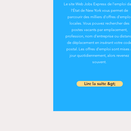
Le site Web Jobs Express de l'emploi d
l'État de New York vous permet de
parcourir des milliers d'offres d'emplo
locales. Vous pouvez rechercher des
postes vacants par emplacement,
profession, nom d'entreprise ou distan
de déplacement en insérant votre cod
postal. Les offres d'emploi sont mises 
jour quotidiennement, alors revenez
souvent.
Lire la suite &gt;