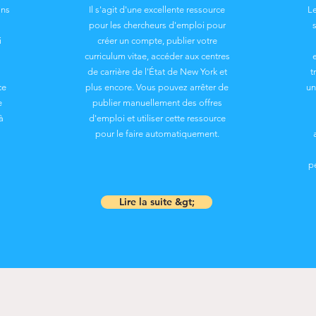
ans
Il s'agit d'une excellente ressource
L
pour les chercheurs d'emploi pour
i
créer un compte, publier votre
curriculum vitae, accéder aux centres
de carrière de l'État de New York et
t
ce
plus encore. Vous pouvez arrêter de
un
e
publier manuellement des offres
à
d'emploi et utiliser cette ressource
pour le faire automatiquement.
p
Lire la suite &gt;