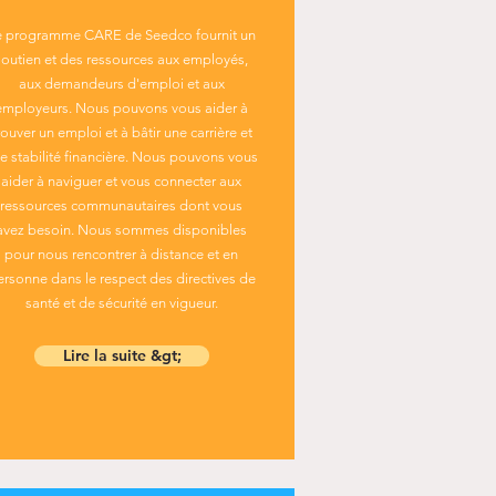
e programme CARE de Seedco fournit un
soutien et des ressources aux employés,
aux demandeurs d'emploi et aux
employeurs. Nous pouvons vous aider à
rouver un emploi et à bâtir une carrière et
e stabilité financière. Nous pouvons vous
aider à naviguer et vous connecter aux
ressources communautaires dont vous
avez besoin. Nous sommes disponibles
pour nous rencontrer à distance et en
ersonne dans le respect des directives de
santé et de sécurité en vigueur.
Lire la suite &gt;