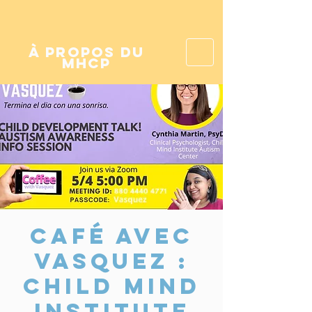
à propos du
mhcp
Café avec
Vasquez :
Child Mind
Institute