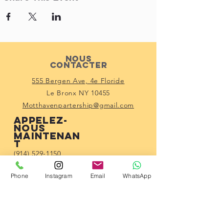
Nous
contacter
555 Bergen Ave, 4e Floride
Le Bronx NY 10455
Motthavenpartership@gmail.com
Appelez-
nous
maintenan
t
(914) 529-1150
Connecte-toi
avec nous
Phone
Instagram
Email
WhatsApp