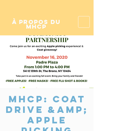
à propos du
mhcp
MHCP: Coat
Drive &amp;
Apple
Picking