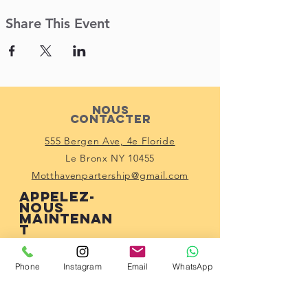
Share This Event
Nous
contacter
555 Bergen Ave, 4e Floride
Le Bronx NY 10455
Motthavenpartership@gmail.com
Appelez-
nous
maintenan
t
(914) 529-1150
Connecte-toi
Phone
Instagram
Email
WhatsApp
avec nous