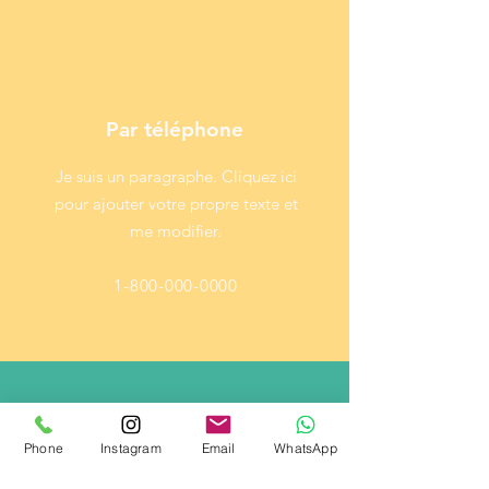
Par téléphone
Je suis un paragraphe. Cliquez ici
pour ajouter votre propre texte et
me modifier.
1-800-000-0000
Phone
Instagram
Email
WhatsApp