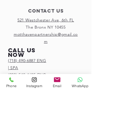
Contact Us
521 Westchester Ave, 6th FL
The Bronx NY 10455
motthavenpartnership@gmail.co
m
Call us
now
(718) 490-6887 ENG
| SPA
(929) 549-4625
ENG
| SPA
Phone
Instagram
Email
WhatsApp
(929) 466-1257
ENG
| SPA
Connect with
us