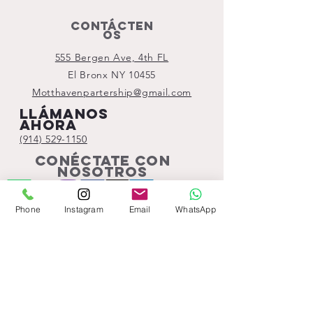
Contácten
os
555 Bergen Ave, 4th FL
El Bronx NY 10455
Motthavenpartership@gmail.com
Llámanos
ahora
(914) 529-1150
Conéctate con
nosotros
Phone
Instagram
Email
WhatsApp
Subscribe!