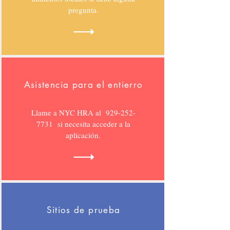
pregunta.
Asistencia para el entierro
Llame a NYC HRA al
929-252-
7731
si necesita acceder a la
aplicación.
Sitios de prueba