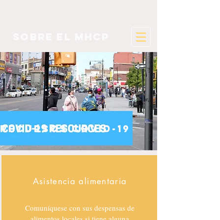
sobre el mhcp
recursos covid-19
Asistencia alimentaria
Comuníquese con sus despensas de
alimentos locales si tiene alguna