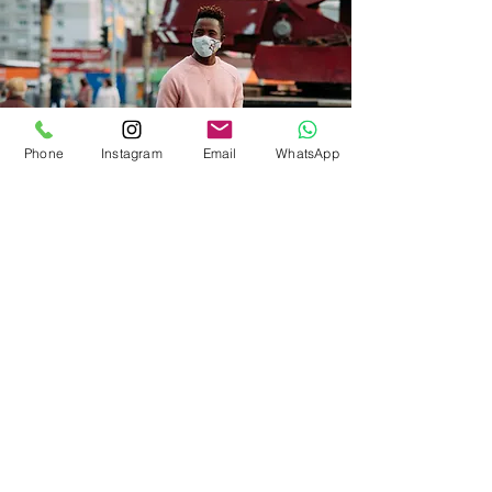
Beneficios del Seguro Social (COVID-19)
Phone
Instagram
Email
WhatsApp
Nueva York
Alquiler freez
e para personas mayores