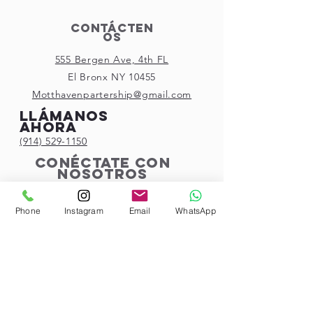
Contácten
os
555 Bergen Ave, 4th FL
El Bronx NY 10455
Motthavenpartership@gmail.com
Llámanos
ahora
(914) 529-1150
Conéctate con
nosotros
Phone
Instagram
Email
WhatsApp
Subscribe!