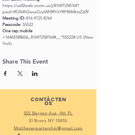
https://us02web.zoom.us/j/81697258764?
pwd=RGN4V2wxeGozWHlRYitYRFR6MktsZz09
Meeting ID:
 816 9725 8764
Passcode:
 55522
One tap mobile
+16465588656,,81697258764#,,,,*55522# US (New 
York)
Share This Event
Contácten
os
555 Bergen Ave, 4th FL
El Bronx NY 10455
Motthavenpartership@gmail.com