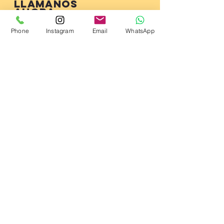
Llámanos
ahora
(914) 529-1150
Phone
Instagram
Email
WhatsApp
Conéctate con
nosotros
Subscribe!
© 2023 por Mott Haven Community
Partnership.