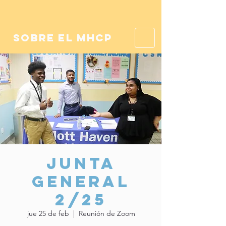
sobre el mhcp
Junta
General
2/25
jue 25 de feb
  |  
Reunión de Zoom