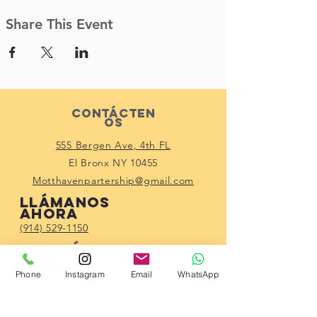
Share This Event
Contácten
os
555 Bergen Ave, 4th FL
El Bronx NY 10455
Motthavenpartership@gmail.com
Llámanos
ahora
(914) 529-1150
Conéctate con
nosotros
Phone
Instagram
Email
WhatsApp