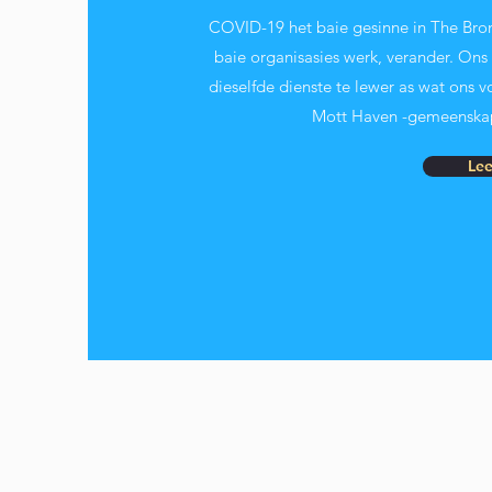
COVID-19 het baie gesinne in The Bron
baie organisasies werk, verander. Ons 
dieselfde dienste te lewer as wat ons 
Mott Haven -gemeenskaps
Le