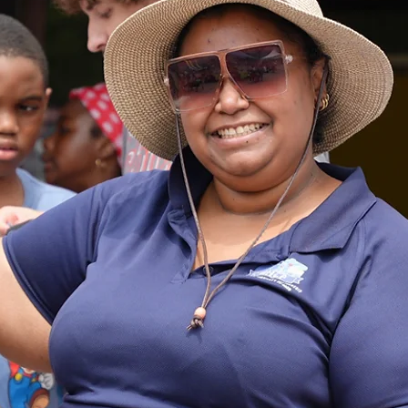
Sterk, verbonde gemeenskap wat deur ges
gesinne en inwoners aangedryf word.