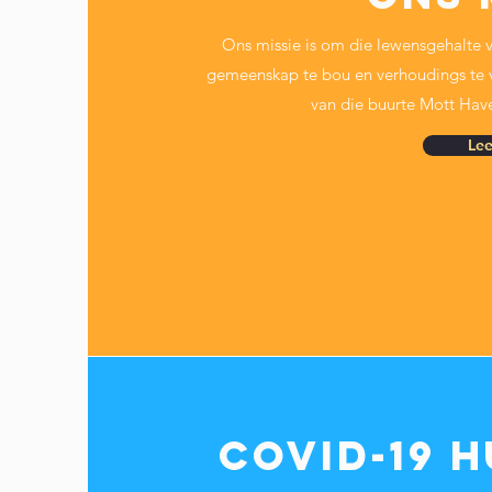
Ons missie is om die lewensgehalte v
gemeenskap te bou en verhoudings te v
van die buurte Mott Hav
Le
covid-19 