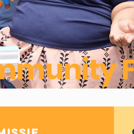
munity F
missie