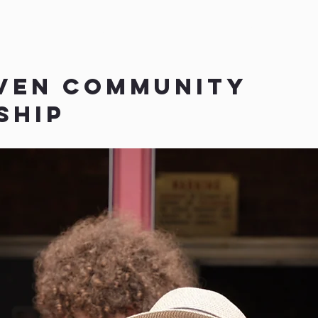
IS ONS
New Page
GELEENTHEDE
More
VEN COMMUNITY
SHIP