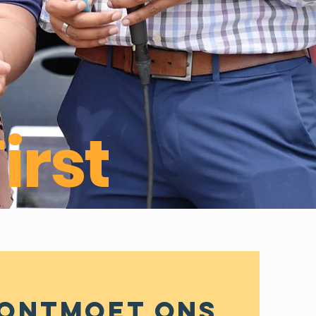
irst
ontmoet ons