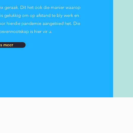
x geraak. Dit het ook die manier waarop
is gelukkig om op afstand te bly werk en
voor hierdie pandemie aangebied het. Die
vennootskap is hier vir u.
es meer