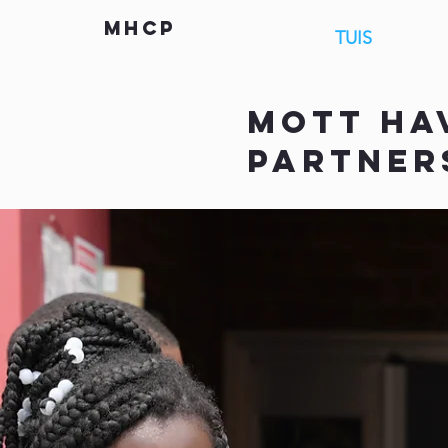
mhcp
TUIS
WIE 
mOTT HA
PARTNER