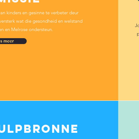
an kinders en gesinne te verbeter deur
ersterk wat die gesondheid en welstand
Jo
en en Melrose ondersteun.
p
es meer
hulpbronne