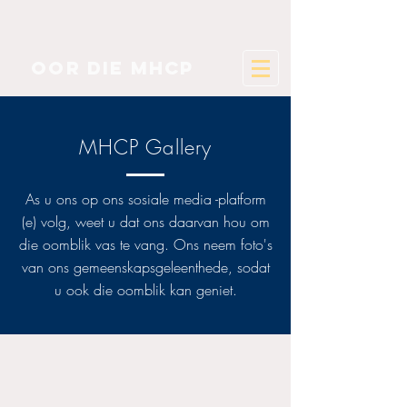
oor die mhcp
MHCP Gallery
As u ons op ons sosiale media -platform
(e) volg, weet u dat ons daarvan hou om
die oomblik vas te vang. Ons neem foto's
van ons gemeenskapsgeleenthede, sodat
u ook die oomblik kan geniet.