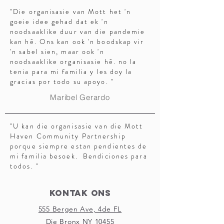
"Die organisasie van Mott het 'n
goeie idee gehad dat ek 'n
noodsaaklike duur van die pandemie
kan hê. Ons kan ook 'n boodskap vir
'n sabel sien, maar ook 'n
noodsaaklike organisasie hê. no la
tenia para mi familia y les doy la
gracias por todo su apoyo. "
Maribel Gerardo
"U kan die organisasie van die Mott
Haven Community Partnership
porque siempre estan pendientes de
mi familia besoek. Bendiciones para
todos. "
Kontak Ons
555 Bergen Ave, 4de FL
Die Bronx NY 10455