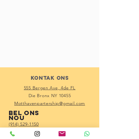
Kontak Ons
555 Bergen Ave, 4de FL
Die Bronx NY 10455
Motthavenpartership@gmail.com
Bel ons
nou
(914) 529-1150
Maak kontak
met ons