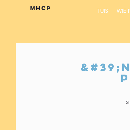
mhcp
TUIS
WIE 
&#39;N
p
Sl