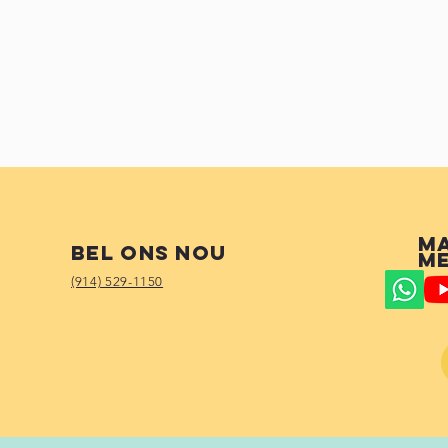
M
Bel ons nou
me
(914) 529-1150