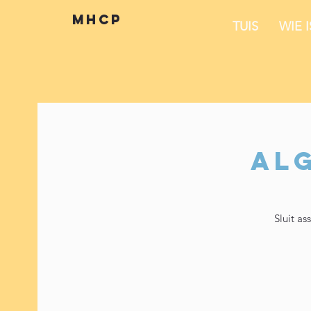
mhcp
TUIS
WIE 
Al
Sluit a