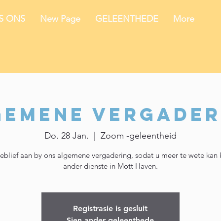
IS ONS
New Page
GELEENTHEDE
More
gemene vergader
Do. 28 Jan.
  |  
Zoom -geleentheid
sseblief aan by ons algemene vergadering, sodat u meer te wete kan
ander dienste in Mott Haven.
Registrasie is gesluit
Sien ander geleenthede