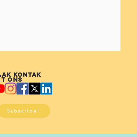
aak kontak
t ons
Subscribe!