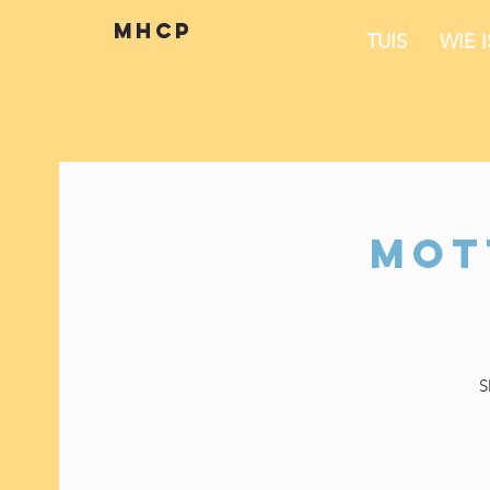
mhcp
TUIS
WIE 
Mot
S