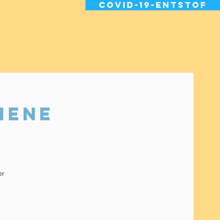
Covid-19-entstof
mene
er