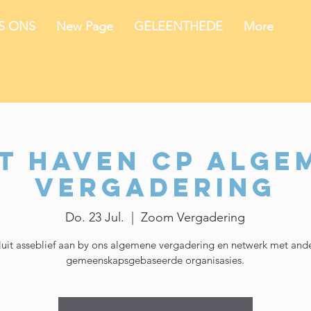
IS ONS
New Page
GELEENTHEDE
More
t Haven CP Alge
Vergadering
Do. 23 Jul.
  |  
Zoom Vergadering
luit asseblief aan by ons algemene vergadering en netwerk met and
gemeenskapsgebaseerde organisasies.