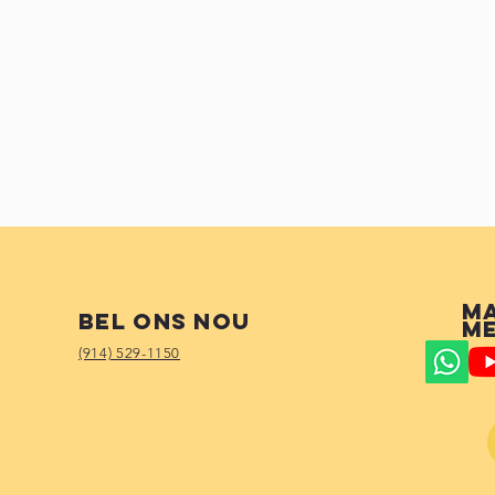
M
Bel ons nou
me
(914) 529-1150