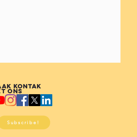
aak kontak
t ons
Subscribe!