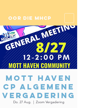
oor die mhcp
Mott Haven
CP Algemene
Vergadering
Do. 27 Aug.
  |  
Zoom Vergadering